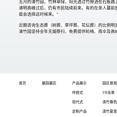
五月的清竹园，竹林翠绿，阳光透过竹隙洒在石板路
清明高峰过后，仍有市民陆续前来。有的在亲人墓前
庭会选择这时候来。”
近期咨询生态葬（树葬、草坪葬、花坛葬）的比例明
清竹园坚持全年无烟祭扫，免费提供轮椅、雨伞及高
首页
墓园墓区
产品展示
园区景观
传统式
VR全景
现代式
清竹春色
定制产品
清竹夏意