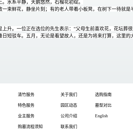
上。水系平静，天鹅悠然，石榴花初绽。
放一束鲜花，静坐片刻；有的老人带着小板凳，在树下一待就是
显上升。一位正在选位的先生表示：“父母生前喜欢花，花坛葬很
峰日短驳车。五月，无论是看望故人，还是为将来打算，这里的
清竹服务
关于我们
选购指南
特色服务
园区动态
墓型对比
业主服务
公司介绍
English
购墓流程须知
联系我们