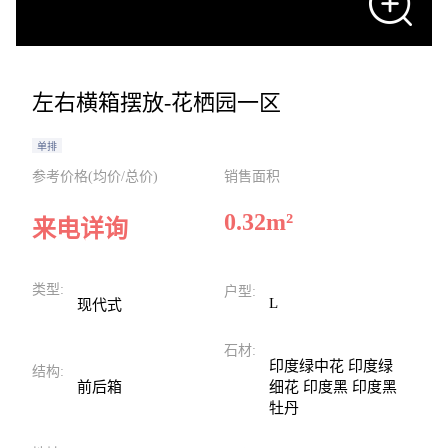
左右横箱摆放-花栖园一区
单排
参考价格(均价/总价)
销售面积
0.32
m²
来电详询
类型:
户型:
L
现代式
石材:
印度绿中花 印度绿
结构:
前后箱
细花 印度黑 印度黑
牡丹