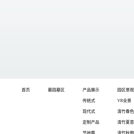
首页
墓园墓区
产品展示
园区景观
传统式
VR全景
现代式
清竹春色
定制产品
清竹夏意
节地葬
清竹秋图